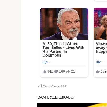
Post Views:
222