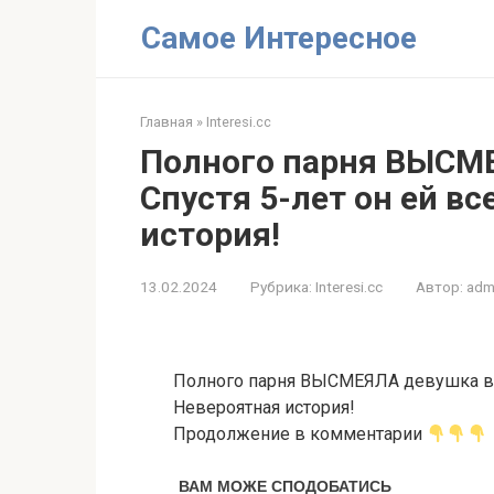
Перейти
Самое Интересное
к
контенту
Главная
»
Interesi.cc
Полного парня ВЫСМЕ
Спустя 5-лет он ей в
история!
13.02.2024
Рубрика:
Interesi.cc
Автор:
adm
Полного парня ВЫСМЕЯЛА девушка в ш
Невероятная история!
Продолжение в комментарии