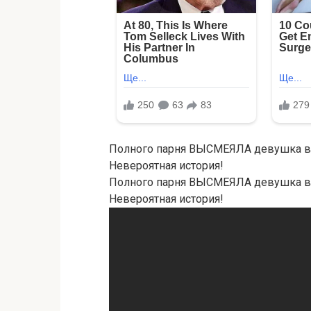
Полного парня ВЫСМЕЯЛА девушка в ш
Невероятная история!
Полного парня ВЫСМЕЯЛА девушка в ш
Невероятная история!