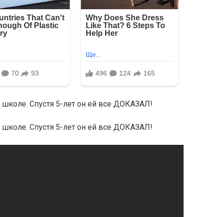
коле. Спустя 5-лет он ей все ДОКАЗАЛ!
коле. Спустя 5-лет он ей все ДОКАЗАЛ!