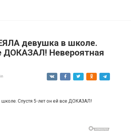
ЯЛА девушка в школе.
се ДОКАЗАЛ! Невероятная
in
коле. Спустя 5-лет он ей все ДОКАЗАЛ!