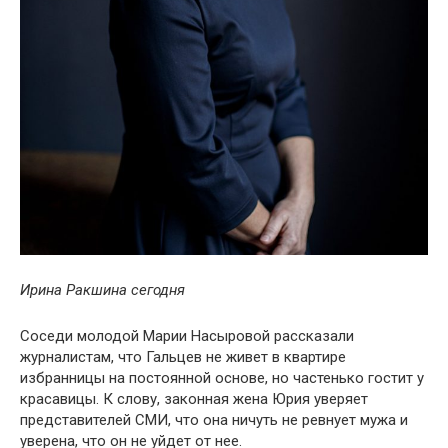
Ирина Ракшина сегодня
Соседи молодой Марии Насыровой рассказали
журналистам, что Гальцев не живет в квартире
избранницы на постоянной основе, но частенько гостит у
красавицы. К слову, законная жена Юрия уверяет
представителей СМИ, что она ничуть не ревнует мужа и
уверена, что он не уйдет от нее.