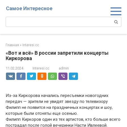
Перейти
Самое Интересное
к
контенту
Поиск:
Главная
»
Interesi.cc
«Вот и всё» В россии запретили концерты
Киркорова
11.02.2024
Interesi.cc
admin
Из-за Киркорова начались пересъемки новогодних
передач — зрители не увидят звезду по телевизору
Филипп не появится на праздничных концертах и шоу,
которые были отсняты еще осенью.
Филипп Киркоров один из тех артистов, кто больше всего
пострадал после голой вечеринки Насти Ивлеевой.