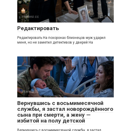
Interesi.cc
0
Редактировать
Редактировать На похоронах близнецов муж ударил
меня, но не заметил детективов у дверей На
Interesi.cc
0
Вернувшись с восьмимесячной
службы, я застал новорождённого
сына при смерти, а жену —
избитой на полу детской
Вернувшись с восьмимесячной службы, я застал