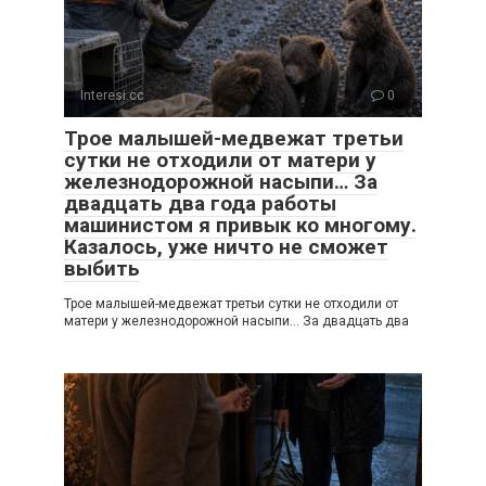
Interesi.cc
0
Трое малышей-медвежат третьи
сутки не отходили от матери у
железнодорожной насыпи… За
двадцать два года работы
машинистом я привык ко многому.
Казалось, уже ничто не сможет
выбить
Трое малышей-медвежат третьи сутки не отходили от
матери у железнодорожной насыпи… За двадцать два