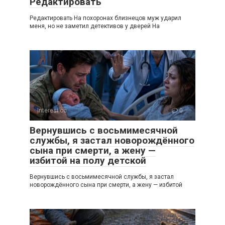
Редактировать
Редактировать На похоронах близнецов муж ударил
меня, но не заметил детективов у дверей На
Interesi.cc
0
Вернувшись с восьмимесячной
службы, я застал новорождённого
сына при смерти, а жену —
избитой на полу детской
Вернувшись с восьмимесячной службы, я застал
новорождённого сына при смерти, а жену — избитой