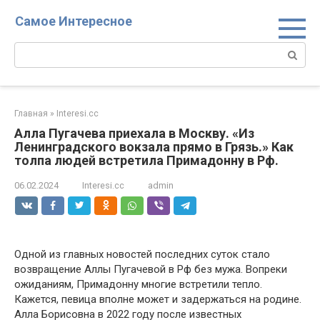
Перейти
Самое Интересное
к
контенту
Поиск:
Главная
»
Interesi.cc
Алла Пугачева приехала в Москву. «Из
Ленинградского вокзала прямо в Грязь.» Как
толпа людей встретила Примадонну в Рф.
06.02.2024
Interesi.cc
admin
Одной из главных новостей последних суток стало
возвращение Аллы Пугачевой в Рф без мужа. Вопреки
ожиданиям, Примадонну многие встретили тепло.
Кажется, певица вполне может и задержаться на родине.
Алла Борисовна в 2022 году после известных