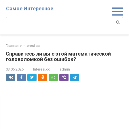
Перейти
Самое Интересное
к
контенту
Поиск:
Главная
»
Interesi.cc
Справитесь ли вы с этой математической
головоломкой без ошибок?
03.06.2026
Interesi.cc
admin