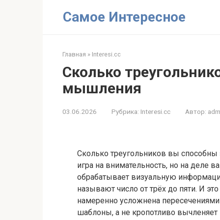
Перейти
Самое Интересное
к
контенту
Главная
»
Interesi.cc
Сколько треугольнико
мышления
03.06.2026
Рубрика:
Interesi.cc
Автор:
adm
Сколько треугольников вы способны з
игра на внимательность, но на деле ва
обрабатывает визуальную информаци
называют число от трёх до пяти. И эт
намеренно усложнена пересечениями 
шаблоны, а не кропотливо вычленяет