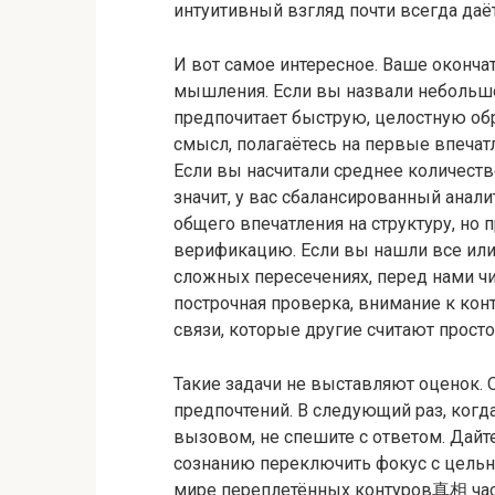
интуитивный взгляд почти всегда даё
И вот самое интересное. Ваше окончат
мышления. Если вы назвали небольшо
предпочитает быструю, целостную об
смысл, полагаётесь на первые впечат
Если вы насчитали среднее количеств
значит, у вас сбалансированный анал
общего впечатления на структуру, но 
верификацию. Если вы нашли все или
сложных пересечениях, перед нами ч
построчная проверка, внимание к кон
связи, которые другие считают прост
Такие задачи не выставляют оценок. 
предпочтений. В следующий раз, когд
вызовом, не спешите с ответом. Дайт
сознанию переключить фокус с цельно
мире переплетённых контуров真相 част