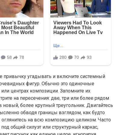
те привычку угадывать и включите системный
 очевидных фигур. Обычно это одиночные
 или центрах композиции. Запомните их
рите на пересечения: две, три или более рядом
в новый, более крупный треугольник. Двигайтесь
ысленно обводя границы взглядом, как будто
, оглянитесь на всю композицию целиком. Часто
под общий силуэт или структурный каркас,
вает рисунок как единое целое, игнорируя