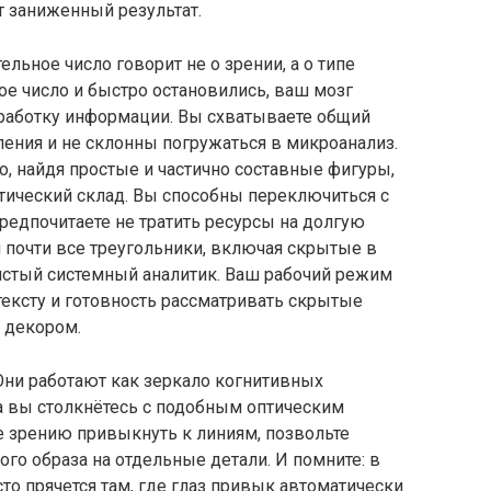
т заниженный результат.
ельное число говорит не о зрении, а о типе
е число и быстро остановились, ваш мозг
работку информации. Вы схватываете общий
ления и не склонны погружаться в микроанализ.
о, найдя простые и частично составные фигуры,
итический склад. Вы способны переключиться с
предпочитаете не тратить ресурсы на долгую
 почти все треугольники, включая скрытые в
истый системный аналитик. Ваш рабочий режим
тексту и готовность рассматривать скрытые
о декором.
Они работают как зеркало когнитивных
а вы столкнётесь с подобным оптическим
е зрению привыкнуть к линиям, позвольте
го образа на отдельные детали. И помните: в
о прячется там, где глаз привык автоматически