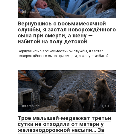
Interesi.cc
0
Вернувшись с восьмимесячной
службы, я застал новорождённого
сына при смерти, а жену —
избитой на полу детской
Вернувшись с восьмимесячной службы, я застал
новорождённого сына при смерти, а жену — избитой
Interesi.cc
0
Трое малышей-медвежат третьи
сутки не отходили от матери у
железнодорожной насыпи… За