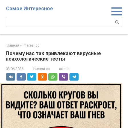
Перейти
Самое Интересное
к
контенту
Поиск:
Главная
»
Interesi.cc
Почему нас так привлекают вирусные
психологические тесты
03.06.2026
Interesi.cc
admin