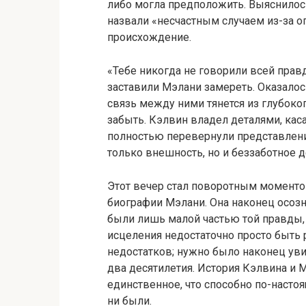
либо могла предположить. Выяснилось
назвали «несчастным случаем из-за о
происхождение.
«Тебе никогда не говорили всей правд
заставили Мэлани замереть. Оказалось
связь между ними тянется из глубоко
забыть. Кэлвин владел деталями, ка
полностью перевернули представлени
только внешность, но и беззаботное д
Этот вечер стал поворотным моментом 
биографии Мэлани. Она наконец осозн
были лишь малой частью той правды, 
исцеления недостаточно просто быть 
недостатков; нужно было наконец уви
два десятилетия. История Кэлвина и Мэ
единственное, что способно по-насто
ни были.