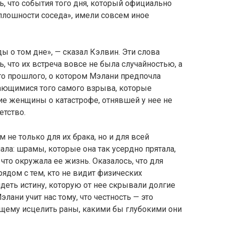
, что события того дня, который официально
плошности соседа», имели совсем иное
ы о том дне», — сказал Кэлвин. Эти слова
, что их встреча вовсе не была случайностью, а
го прошлого, о котором Мэлани предпочла
сающимися того самого взрыва, которые
е женщины о катастрофе, отнявшей у нее не
етство.
не только для их брака, но и для всей
ала: шрамы, которые она так усердно прятала,
что окружала ее жизнь. Оказалось, что для
рядом с тем, кто не видит физических
деть истину, которую от нее скрывали долгие
лани учит нас тому, что честность — это
ящему исцелить раны, какими бы глубокими они