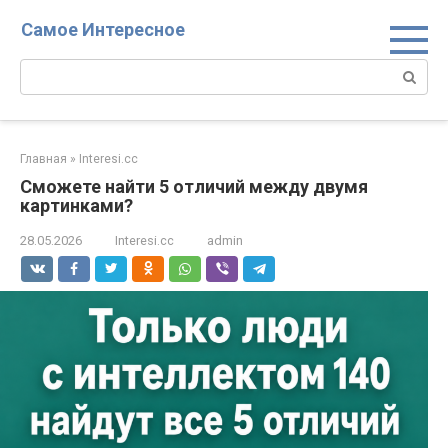
Перейти
Самое Интересное
к
контенту
Поиск:
Главная
»
Interesi.cc
Сможете найти 5 отличий между двумя
картинками?
28.05.2026
Interesi.cc
admin