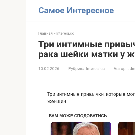
Перейти
Самое Интересное
к
контенту
Главная
»
Interesi.cc
Три интимные привы
рака шейки матки у 
10.02.2026
Рубрика:
Interesi.cc
Автор:
adm
Три интимные привычки, которые могу
женщин