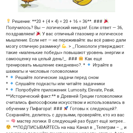
Решение: **20 + (4 × 4) = 20 + 16 = 36**. ###
Получилось? Вы — логический ниндзя!. Если ответ — 36,
поздравляем!
У вас отличный глазомер и логическое
мышление. Если нет — не переживайте: вы всё равно дали
мозгу отличную разминку!
. > _Психологи утверждают:
такие «маленькие победы» повышают уровень энергии и
самооценку на целый день!_. ###
Как ещё
тренировать мышление ежедневно?. *
Играйте в
шахматы и числовые головоломки
*
Решайте логические задачи перед сном
*
Слушайте подкасты или читайте задачники
*
Попробуйте приложения: Lumosity, Elevate, Peak.
**Исторический факт:** в Древней Греции головоломки
считались философским искусством и использовались в
обучении у Пифагора!. ###
Готовы к следующей?.
Сохраняйте, делитесь с друзьями, проверяйте, кто из вас
—
мастер логики. В следующий раз будет ещё хитрее…
. **ПОДПИСЫВАЙТЕСЬ на наш Канал в _Телеграм – _ и