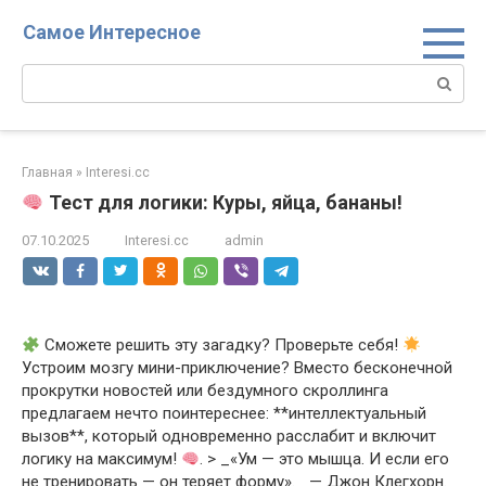
Перейти
Самое Интересное
к
контенту
Поиск:
Главная
»
Interesi.cc
Тест для логики: Куры, яйца, бананы!
07.10.2025
Interesi.cc
admin
Сможете решить эту загадку? Проверьте себя!
Устроим мозгу мини-приключение? Вместо бесконечной
прокрутки новостей или бездумного скроллинга
предлагаем нечто поинтереснее: **интеллектуальный
вызов**, который одновременно расслабит и включит
логику на максимум!
. > _«Ум — это мышца. И если его
не тренировать — он теряет форму»._ — Джон Клегхорн.