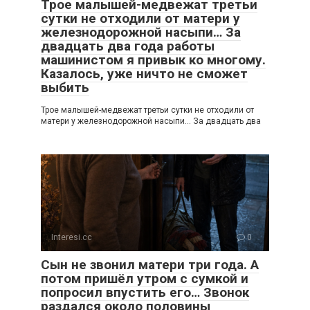
Трое малышей-медвежат третьи
сутки не отходили от матери у
железнодорожной насыпи… За
двадцать два года работы
машинистом я привык ко многому.
Казалось, уже ничто не сможет
выбить
Трое малышей-медвежат третьи сутки не отходили от
матери у железнодорожной насыпи… За двадцать два
Interesi.cc
0
Сын не звонил матери три года. А
потом пришёл утром с сумкой и
попросил впустить его… Звонок
раздался около половины