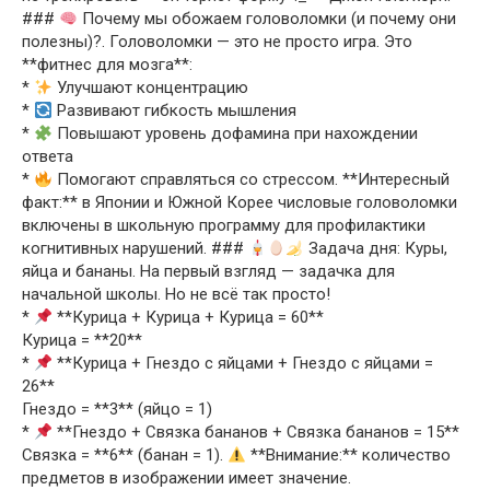
###
Почему мы обожаем головоломки (и почему они
полезны)?. Головоломки — это не просто игра. Это
**фитнес для мозга**:
*
Улучшают концентрацию
*
Развивают гибкость мышления
*
Повышают уровень дофамина при нахождении
ответа
*
Помогают справляться со стрессом. **Интересный
факт:** в Японии и Южной Корее числовые головоломки
включены в школьную программу для профилактики
когнитивных нарушений. ###
Задача дня: Куры,
яйца и бананы. На первый взгляд — задачка для
начальной школы. Но не всё так просто!
*
**Курица + Курица + Курица = 60**
Курица = **20**
*
**Курица + Гнездо с яйцами + Гнездо с яйцами =
26**
Гнездо = **3** (яйцо = 1)
*
**Гнездо + Связка бананов + Связка бананов = 15**
Связка = **6** (банан = 1).
**Внимание:** количество
предметов в изображении имеет значение.