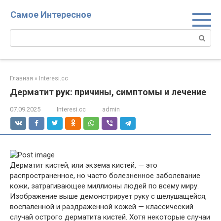
Перейти
Самое Интересное
к
контенту
Поиск:
Главная
»
Interesi.cc
Дерматит рук: причины, симптомы и лечение
07.09.2025
Interesi.cc
admin
Дерматит кистей, или экзема кистей, — это
распространенное, но часто болезненное заболевание
кожи, затрагивающее миллионы людей по всему миру.
Изображение выше демонстрирует руку с шелушащейся,
воспаленной и раздраженной кожей — классический
случай острого дерматита кистей. Хотя некоторые случаи