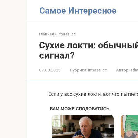
Перейти
Самое Интересное
к
контенту
Главная
»
Interesi.cc
Сухие локти: обычны
сигнал?
07.08.2025
Рубрика:
Interesi.cc
Автор:
adm
Если у вас сухие локти, вот что пытае