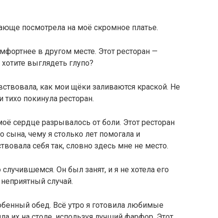
вающе посмотрела на моё скромное платье.
омфортнее в другом месте. Этот ресторан —
 хотите выглядеть глупо?
вствовала, как мои щёки заливаются краской. Не
и тихо покинула ресторан.
моё сердце разрывалось от боли. Этот ресторан
 сына, чему я столько лет помогала и
твовала себя так, словно здесь мне не место.
лучившемся. Он был занят, и я не хотела его
 неприятный случай.
обенный обед. Всё утро я готовила любимые
ла их на столе, используя лучший фарфор. Этот