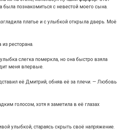
 была познакомиться с невестой моего сына.
азгладила платье и с улыбкой открыла дверь. Моё
 из ресторана.
 улыбка слегка померкла, но она быстро взяла
идит меня впервые.
дставил её Дмитрий, обняв её за плечи. — Любовь
адким голосом, хотя я заметила в её глазах
ливой улыбкой, стараясь скрыть своё напряжение.