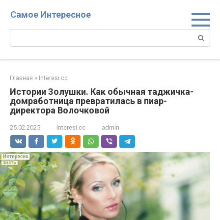
Перейти
Самое Интересное
к
контенту
Поиск:
Главная
»
Interesi.cc
Истории Золушки. Как обычная таджичка-
домработница превратилась в пиар-
директора Волочковой
25.02.2025
Interesi.cc
admin