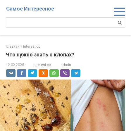
Перейти
Самое Интересное
к
контенту
Поиск:
Главная
»
Interesi.cc
Что нужно знать о клопах?
12.02.2025
Interesi.cc
admin