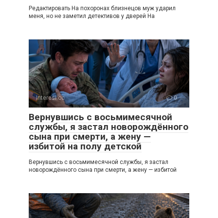
Редактировать На похоронах близнецов муж ударил
меня, но не заметил детективов у дверей На
Interesi.cc
0
Вернувшись с восьмимесячной
службы, я застал новорождённого
сына при смерти, а жену —
избитой на полу детской
Вернувшись с восьмимесячной службы, я застал
новорождённого сына при смерти, а жену — избитой