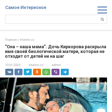
Перейти
Самое Интересное
к
контенту
Поиск:
Главная
»
Interesi.cc
“Она – наша мама”. Дочь Киркорова раскрыла
имя своей биологической матери, которая не
отходит от детей ни на шаг
10.01.2025
Interesi.cc
admin