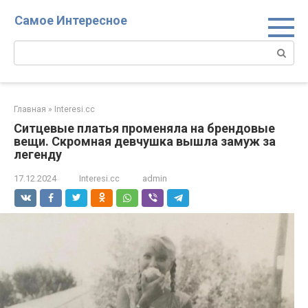
Перейти
Самое Интересное
к
контенту
Поиск:
Главная
»
Interesi.cc
Ситцевые платья променяла на брендовые
вещи. Скромная девчушка вышла замуж за
легенду
17.12.2024
Interesi.cc
admin