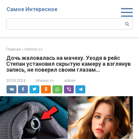
Перейти
Самое Интересное
к
контенту
Поиск:
Главная
»
Interesi.cc
Дочь жаловалась на мачеху. Уходя в рейс
Степан установил скрытую камеру а взглянув
запись, не поверил своим глазам…
20.05.2024
Interesi.cc
admin