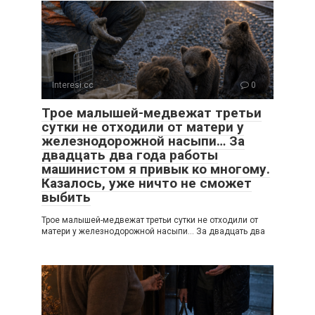
Interesi.cc
0
Трое малышей-медвежат третьи
сутки не отходили от матери у
железнодорожной насыпи… За
двадцать два года работы
машинистом я привык ко многому.
Казалось, уже ничто не сможет
выбить
Трое малышей-медвежат третьи сутки не отходили от
матери у железнодорожной насыпи… За двадцать два