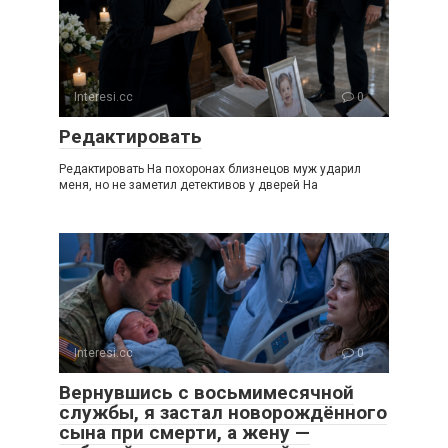
Interesi.cc
0
Редактировать
Редактировать На похоронах близнецов муж ударил
меня, но не заметил детективов у дверей На
Interesi.cc
0
Вернувшись с восьмимесячной
службы, я застал новорождённого
сына при смерти, а жену —