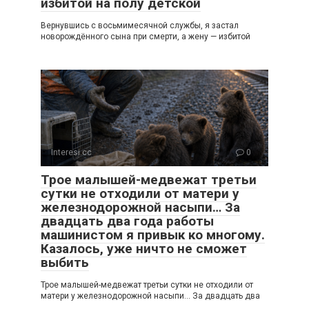
избитой на полу детской
Вернувшись с восьмимесячной службы, я застал
новорождённого сына при смерти, а жену — избитой
Interesi.cc
0
Трое малышей-медвежат третьи
сутки не отходили от матери у
железнодорожной насыпи… За
двадцать два года работы
машинистом я привык ко многому.
Казалось, уже ничто не сможет
выбить
Трое малышей-медвежат третьи сутки не отходили от
матери у железнодорожной насыпи… За двадцать два