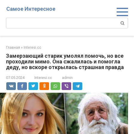
Перейти
Самое Интересное
к
контенту
Поиск:
Главная
»
Interesi.cc
Замерзающий старик умолял помочь, но все
проходили мимо. Она сжалилась и помогла
деду, но вскоре открылась страшная правда
07.05.2024
Interesi.cc
admin