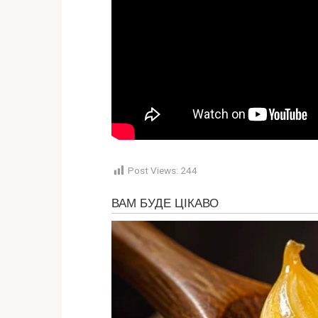
Post Views:
244