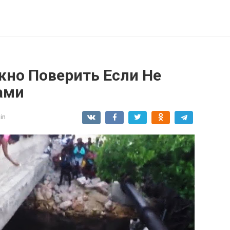
жно Поверить Если Не
ами
in