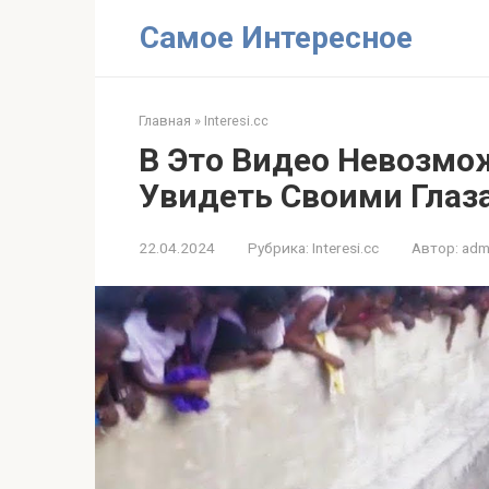
Перейти
Самое Интересное
к
контенту
Главная
»
Interesi.cc
В Это Видео Невозмо
Увидеть Своими Глаз
22.04.2024
Рубрика:
Interesi.cc
Автор:
adm