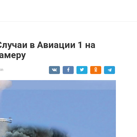
Случаи в Авиации 1 на
амеру
in