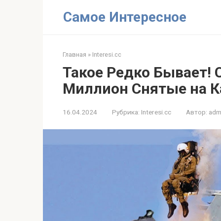
Перейти
Самое Интересное
к
контенту
Главная
»
Interesi.cc
Такое Редко Бывает! 
Миллион Снятые на К
16.04.2024
Рубрика:
Interesi.cc
Автор:
adm