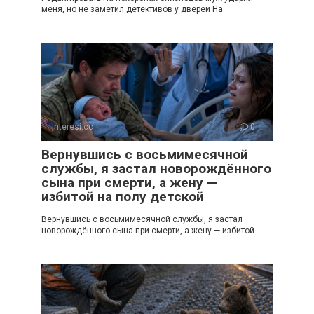
меня, но не заметил детективов у дверей На
Interesi.cc
0
Вернувшись с восьмимесячной
службы, я застал новорождённого
сына при смерти, а жену —
избитой на полу детской
Вернувшись с восьмимесячной службы, я застал
новорождённого сына при смерти, а жену — избитой