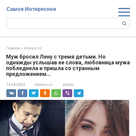
Перейти
Самое Интересное
к
контенту
Поиск:
Главная
»
Interesi.cc
Муж бросил Лену с тремя детьми. Но
однажды услышав ее слова, любовница мужа
побледнела и пришла со странным
предложением…
14.04.2024
Interesi.cc
admin