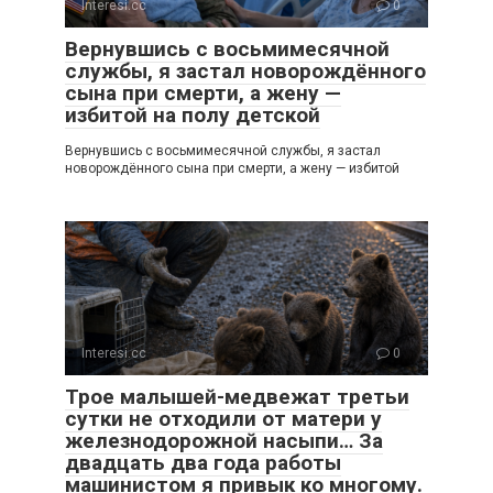
Interesi.cc
0
Вернувшись с восьмимесячной
службы, я застал новорождённого
сына при смерти, а жену —
избитой на полу детской
Вернувшись с восьмимесячной службы, я застал
новорождённого сына при смерти, а жену — избитой
Interesi.cc
0
Трое малышей-медвежат третьи
сутки не отходили от матери у
железнодорожной насыпи… За
двадцать два года работы
машинистом я привык ко многому.