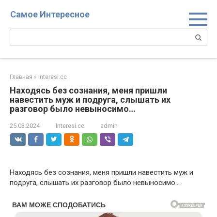
Перейти
Самое Интересное
к
контенту
Поиск:
Главная
»
Interesi.cc
Находясь без сознания, меня пришли
навестить муж и подруга, слышать их
разговор было невыносимо…
25.03.2024
Interesi.cc
admin
Находясь без сознания, меня пришли навестить муж и
подруга, слышать их разговор было невыносимо…