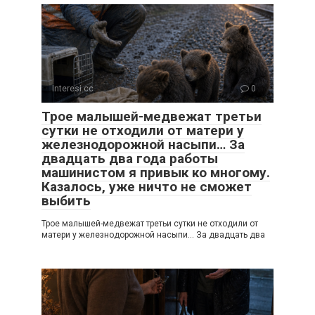
Interesi.cc
0
Трое малышей-медвежат третьи
сутки не отходили от матери у
железнодорожной насыпи… За
двадцать два года работы
машинистом я привык ко многому.
Казалось, уже ничто не сможет
выбить
Трое малышей-медвежат третьи сутки не отходили от
матери у железнодорожной насыпи… За двадцать два