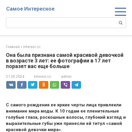
Перейти
Самое Интересное
к
контенту
Поиск:
Главная
»
Interesi.cc
Она была признана самой красивой девочкой
в возрасте 3 лет: ее фотографии в 17 лет
поразят вас еще больше
21.03.2024
Interesi.cc
admin
С самого рождения ее яркие черты лица привлекли
внимание мира моды. К 10 годам ее пленительные
голубые глаза, роскошные волосы, глубокий взгляд и
выразительные губы уже принесли ей титул «самой
красивой девочки мира».