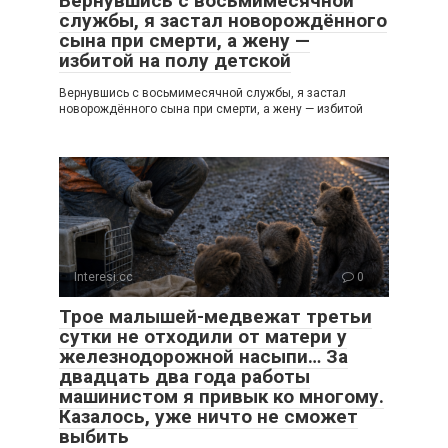
Вернувшись с восьмимесячной
службы, я застал новорождённого
сына при смерти, а жену —
избитой на полу детской
Вернувшись с восьмимесячной службы, я застал
новорождённого сына при смерти, а жену — избитой
Interesi.cc
0
Трое малышей-медвежат третьи
сутки не отходили от матери у
железнодорожной насыпи… За
двадцать два года работы
машинистом я привык ко многому.
Казалось, уже ничто не сможет
выбить