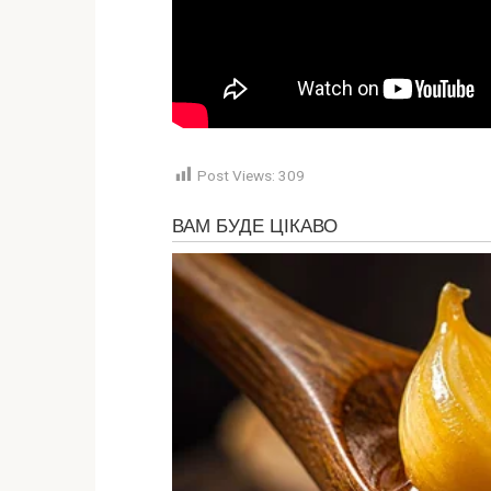
Post Views:
309