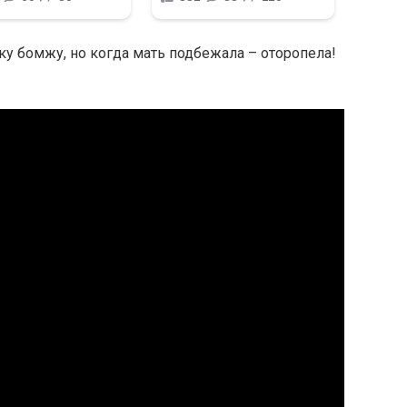
у бомжу, но когда мать подбежала – оторопела!