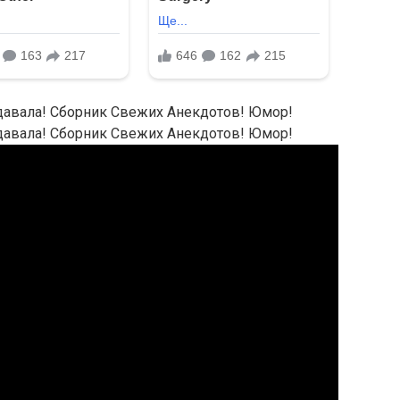
давала! Сборник Свежих Анекдотов! Юмор!
давала! Сборник Свежих Анекдотов! Юмор!