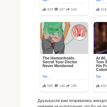
Друзья,если вам понравились анекдот
нажмите на колокольчик, что бы не п