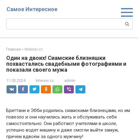
Перейти
Самое Интересное
к
контенту
Поиск:
Главная
»
Interesi.cc
Один на двоих! Сиамские близняшки
похвастались свадебными фотографиями и
показали своего мужа
11.03.2024
Interesi.cc
admin
Бриттани и Эбби родились сиамскими близнецами, но им
повезло и они научились жить и обслуживать себя
самостоятельно. Они работают учителями в школе,
успешно водят машину и даже смогли выйти замуж,
причем вдвоём за одного мужчину!