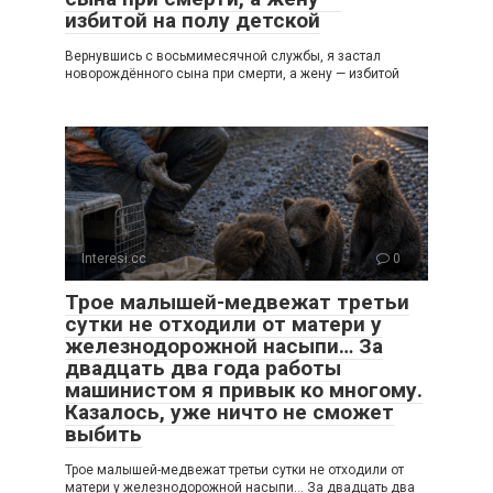
избитой на полу детской
Вернувшись с восьмимесячной службы, я застал
новорождённого сына при смерти, а жену — избитой
Interesi.cc
0
Трое малышей-медвежат третьи
сутки не отходили от матери у
железнодорожной насыпи… За
двадцать два года работы
машинистом я привык ко многому.
Казалось, уже ничто не сможет
выбить
Трое малышей-медвежат третьи сутки не отходили от
матери у железнодорожной насыпи… За двадцать два