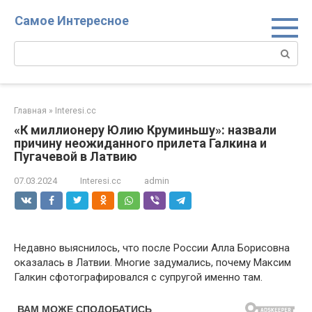
Перейти
Самое Интересное
к
контенту
Поиск:
Главная
»
Interesi.cc
«К миллионеру Юлию Круминьшу»: назвали
причину неожиданного прилета Галкина и
Пугачевой в Латвию
07.03.2024
Interesi.cc
admin
Недавно выяснилось, что после России Алла Борисовна
оказалась в Латвии. Многие задумались, почему Максим
Галкин сфотографировался с супругой именно там.