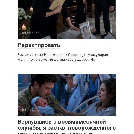
Interesi.cc
0
Редактировать
Редактировать На похоронах близнецов муж ударил
меня, но не заметил детективов у дверей На
Interesi.cc
0
Вернувшись с восьмимесячной
службы, я застал новорождённого
сына при смерти, а жену —