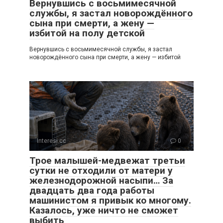
Вернувшись с восьмимесячной
службы, я застал новорождённого
сына при смерти, а жену —
избитой на полу детской
Вернувшись с восьмимесячной службы, я застал
новорождённого сына при смерти, а жену — избитой
Interesi.cc
0
Трое малышей-медвежат третьи
сутки не отходили от матери у
железнодорожной насыпи… За
двадцать два года работы
машинистом я привык ко многому.
Казалось, уже ничто не сможет
выбить