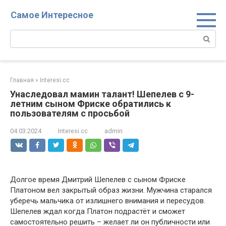
Перейти
Самое Интересное
к
контенту
Поиск:
Главная
»
Interesi.cc
Унаследовал мамин талант! Шепелев с 9-
летним сыном Фриске обратились к
пользователям с просьбой
04.03.2024
Interesi.cc
admin
Долгое время Дмитрий Шепелев с сыном Фриске
Платоном вел закрытый образ жизни. Мужчина старался
уберечь мальчика от излишнего внимания и пересудов.
Шепелев ждал когда Платон подрастёт и сможет
самостоятельно решить – желает ли он публичности или