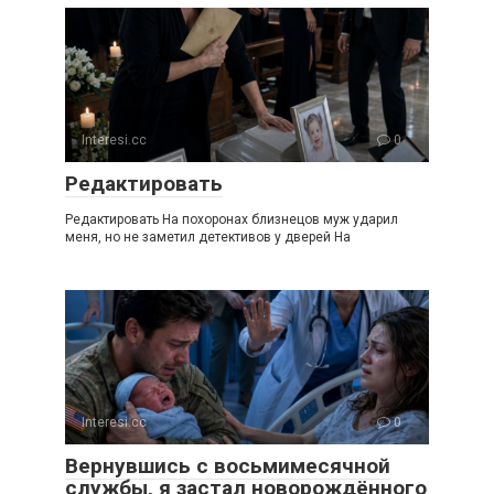
Interesi.cc
0
Редактировать
Редактировать На похоронах близнецов муж ударил
меня, но не заметил детективов у дверей На
Interesi.cc
0
Вернувшись с восьмимесячной
службы, я застал новорождённого