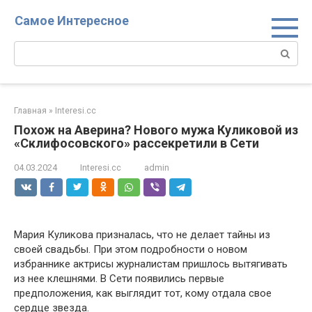
Перейти
Самое Интересное
к
контенту
Поиск:
Главная
»
Interesi.cc
Похож на Аверина? Нового мужа Куликовой из
«Склифосовского» рассекретили в Сети
04.03.2024
Interesi.cc
admin
Мария Куликова призналась, что не делает тайны из
своей свадьбы. При этом подробности о новом
избраннике актрисы журналистам пришлось вытягивать
из нее клешнями. В Сети появились первые
предположения, как выглядит тот, кому отдала свое
сердце звезда.