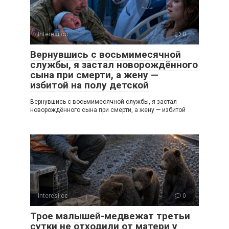
Interesi.cc
0
Вернувшись с восьмимесячной
службы, я застал новорождённого
сына при смерти, а жену —
избитой на полу детской
Вернувшись с восьмимесячной службы, я застал
новорождённого сына при смерти, а жену — избитой
Interesi.cc
0
Трое малышей-медвежат третьи
сутки не отходили от матери у