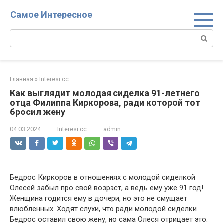
Перейти
Самое Интересное
к
контенту
Поиск:
Главная
»
Interesi.cc
Как выглядит молодая сиделка 91-летнего
отца Филиппа Киркорова, ради которой тот
бросил жену
04.03.2024
Interesi.cc
admin
Бедрос Киркоров в отношениях с молодой сиделкой
Олесей забыл про свой возраст, а ведь ему уже 91 год!
Женщина годится ему в дочери, но это не смущает
влюбленных. Ходят слухи, что ради молодой сиделки
Бедрос оставил свою жену, но сама Олеся отрицает это.