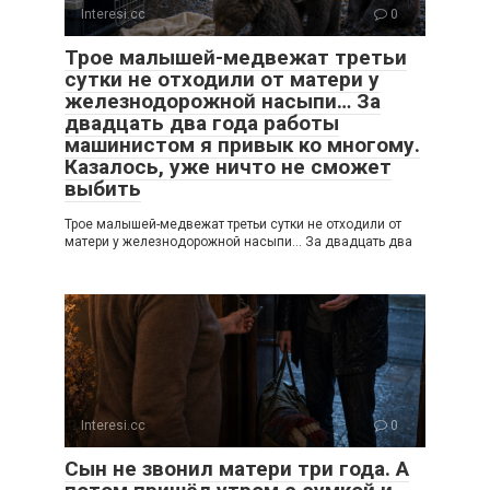
Interesi.cc
0
Трое малышей-медвежат третьи
сутки не отходили от матери у
железнодорожной насыпи… За
двадцать два года работы
машинистом я привык ко многому.
Казалось, уже ничто не сможет
выбить
Трое малышей-медвежат третьи сутки не отходили от
матери у железнодорожной насыпи… За двадцать два
Interesi.cc
0
Сын не звонил матери три года. А