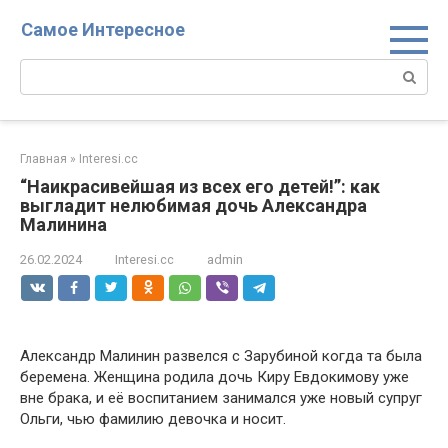
Перейти
Самое Интересное
к
контенту
Поиск:
Главная
»
Interesi.cc
“Наикрасивейшая из всех его детей!”: как
выгладит нелюбимая дочь Александра
Малинина
26.02.2024
Interesi.cc
admin
Александр Малинин развелся с Зарубиной когда та была
беремена. Женщина родила дочь Киру Евдокимову уже
вне брака, и её воспитанием занимался уже новый супруг
Ольги, чью фамилию девочка и носит.