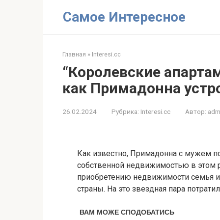
Перейти
Самое Интересное
к
контенту
Главная
»
Interesi.cc
“Королевские апартам
как Примадонна устр
26.02.2024
Рубрика:
Interesi.cc
Автор:
adm
Как известно, Примадонна с мужем п
собственной недвижимостью в этом р
приобретению недвижимости семья и 
страны. На это звездная пара потрати