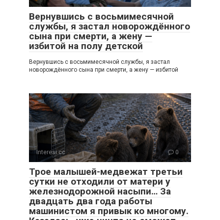
Вернувшись с восьмимесячной
службы, я застал новорождённого
сына при смерти, а жену —
избитой на полу детской
Вернувшись с восьмимесячной службы, я застал
новорождённого сына при смерти, а жену — избитой
Interesi.cc
0
Трое малышей-медвежат третьи
сутки не отходили от матери у
железнодорожной насыпи… За
двадцать два года работы
машинистом я привык ко многому.