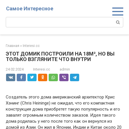
Перейти
Самое Интересное
к
контенту
Поиск:
Главная
»
Interesi.cc
ЭТОТ ДОМИК ПОСТРОИЛИ НА 18М², НО ВЫ
ТОЛЬКО ВЗГЛЯНИТЕ ЧТО ВНУТРИ
24.02.2024
Interesi.cc
admin
Создатель этого дома американский архитектор Крис
Хэнинг (Chris Heininge) не ожидал, что его компактная
конструкция дома приобретет такую популярность и его
завалят огромным количеством заказов. Идея такого
дома родилась у него после того как он вернулся из
домой из Азии. Он жил в Японии, Индии и Китае около 20