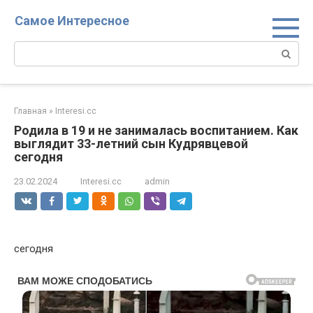
Перейти
Самое Интересное
к
контенту
Поиск:
Главная
»
Interesi.cc
Родила в 19 и не занималась воспитанием. Как
выглядит 33-летний сын Кудрявцевой
сегодня
23.02.2024
Interesi.cc
admin
сегодня