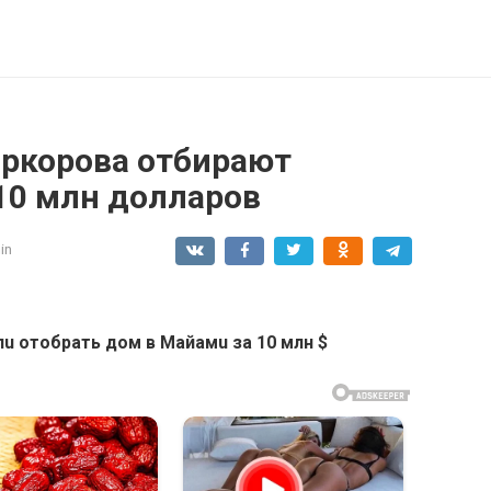
иркорова отбирают
10 млн долларов
in
u отобрать дом в Мaйамu за 10 млн $