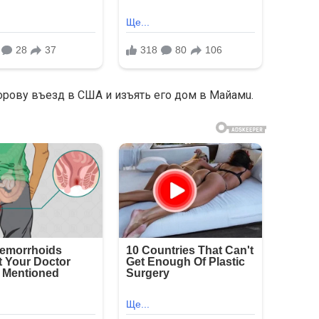
рову въезд в США и изъять его дом в Мaйамu.