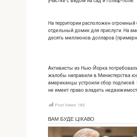
участке с видом на сад и гольф-поле.
На территории расположен огромный б
отдельный домик для прислуги. На а
десять миллионов долларов (примерно
Активисты из Нью-Йорка потребовали
жалобы направили в Министерства юс
американцы устроили сбор подписей.
не имеет право владеть недвижимост
Post Views:
183