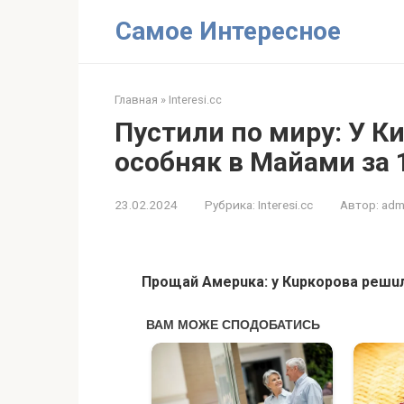
Перейти
Самое Интересное
к
контенту
Главная
»
Interesi.cc
Пустили по миру: У К
особняк в Мaйами за 
23.02.2024
Рубрика:
Interesi.cc
Автор:
adm
Прощай Амерuка: у Кuркорова решuл