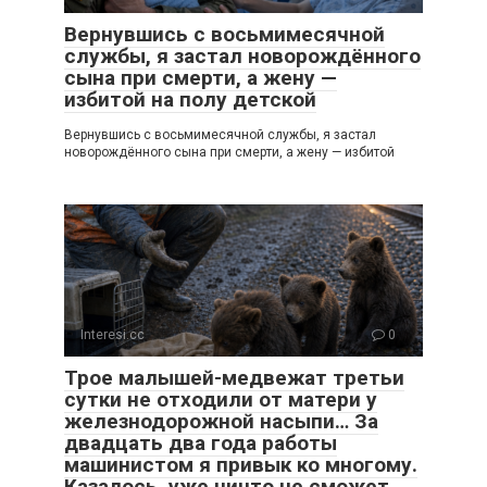
Вернувшись с восьмимесячной
службы, я застал новорождённого
сына при смерти, а жену —
избитой на полу детской
Вернувшись с восьмимесячной службы, я застал
новорождённого сына при смерти, а жену — избитой
Interesi.cc
0
Трое малышей-медвежат третьи
сутки не отходили от матери у
железнодорожной насыпи… За
двадцать два года работы
машинистом я привык ко многому.
Казалось, уже ничто не сможет