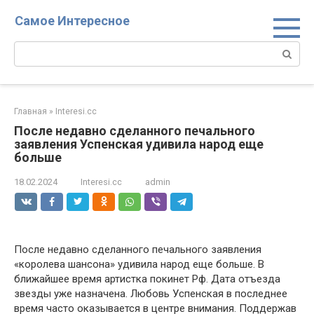
Перейти
Самое Интересное
к
контенту
Поиск:
Главная
»
Interesi.cc
После недавно сделанного печального
заявления Успенская удивила народ еще
больше
18.02.2024
Interesi.cc
admin
После недавно сделанного печального заявления
«королева шансона» удивила народ еще больше. В
ближайшее время артистка покинет Рф. Дата отъезда
звезды уже назначена. Любовь Успенская в последнее
время часто оказывается в центре внимания. Поддержав