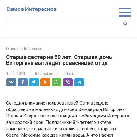
Перейти
Самое Интересное
к
контенту
Поиск:
Главная
»
Interesi.cc
Старше сестер на 50 лет. Старшая дочь
Виторгана выглядит ровесницей отца
15.02.2024
Interesi.cc
admin
Сегодня внимание пользователей Сети всецело
обращено на маленьких дочерей Эммануила Виторгана.
Этель и Клара стали настоящими любимицами Интернета
за короткий срок. Подписчики 84-летнего актера
замечают, что малышки похожи на своего старшего
брата- Максима как две капли воды. А что насчет