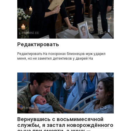
Interesi.cc
0
Редактировать
Редактировать На похоронах близнецов муж ударил
меня, но не заметил детективов у дверей На
Interesi.cc
0
Вернувшись с восьмимесячной
службы, я застал новорождённого
сына при смерти, а жену —