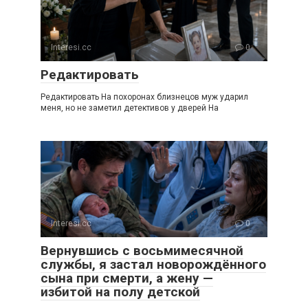
Interesi.cc
0
Редактировать
Редактировать На похоронах близнецов муж ударил
меня, но не заметил детективов у дверей На
Interesi.cc
0
Вернувшись с восьмимесячной
службы, я застал новорождённого
сына при смерти, а жену —
избитой на полу детской