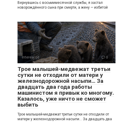
Вернувшись с восьмимесячной службы, я застал
новорождённого сына при смерти, а жену — избитой
Interesi.cc
0
Трое малышей-медвежат третьи
сутки не отходили от матери у
железнодорожной насыпи… За
двадцать два года работы
машинистом я привык ко многому.
Казалось, уже ничто не сможет
выбить
Трое малышей-медвежат третьи сутки не отходили от
матери у железнодорожной насыпи… За двадцать два