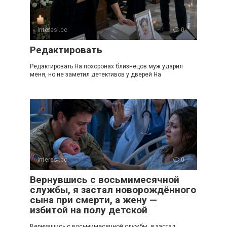
Interesi.cc
0
Редактировать
Редактировать На похоронах близнецов муж ударил
меня, но не заметил детективов у дверей На
Interesi.cc
0
Вернувшись с восьмимесячной
службы, я застал новорождённого
сына при смерти, а жену —
избитой на полу детской
Вернувшись с восьмимесячной службы, я застал