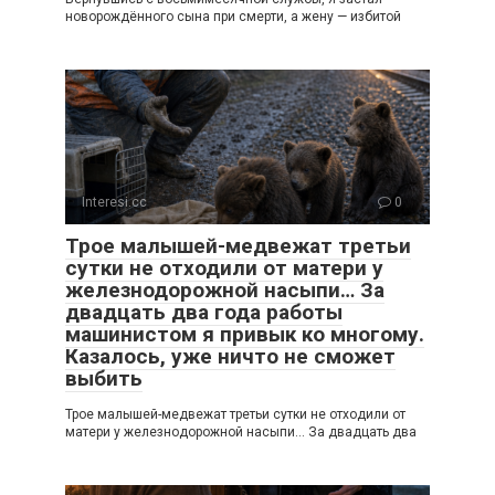
новорождённого сына при смерти, а жену — избитой
Interesi.cc
0
Трое малышей-медвежат третьи
сутки не отходили от матери у
железнодорожной насыпи… За
двадцать два года работы
машинистом я привык ко многому.
Казалось, уже ничто не сможет
выбить
Трое малышей-медвежат третьи сутки не отходили от
матери у железнодорожной насыпи… За двадцать два