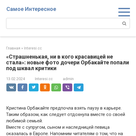
Перейти
Самое Интересное
к
контенту
Поиск:
Главная
»
Interesi.cc
«Страшненькая, ни в кого красавицей не
стала»: новые фото дочери Орбакайте попали
под шквал критики
13.02.2024
Interesi.cc
admin
Кристина Орбакайте предпочла взять паузу в карьере.
Таким образом, как следует отдохнула вместе со своей
любимой семьей.
Вместе с супругом, сыном и наследницей певица
оказалась в Европе. Напомним читателям о том, что на