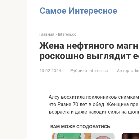
Перейти
Самое Интересное
к
контенту
Главная
»
Interesi.cc
Жена нефтяного магна
роскошно выглядит е
13.02.2024
Рубрика:
Interesi.cc
Автор:
adm
Алсу восхитила поклонников снимкам
что Разие 70 лет в обед. Женщина пре
возраста и даже находит силы на шоп