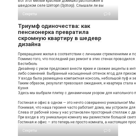
Вот этот милый красный домишко расположен в
шведском селе Шёторп (Sjötorp). Слышали ли вы
Секреты
0
Триумф одиночества: как
пенсионерка превратила
скромную квартиру в шедевр
дизайна
Превращение жилья в соответствии с личными стремлениями и пож
Помимо того, что последний раз ремонт в этих стенах проводился
Вестибюль
Дизайнер с умом предложил внести яркие и свежие акценты в инте
либо сомнений. Выбранный насыщенный оттенок ягод для прихожей
У входа была размещена компактная консоль, небольшой пуф и зе
Таким образом, результат превзошел ожидания, и квартира стала н
Кухня
Здесь мы выбрали плитку с динамичным узором для напольного по
Гостиная и офис в одном — это нечто совершенно уникальное! Мы 
Понимая, что наша героиня часто работает дома, мы устроили дл
Слева от рабочей зоны у нас установлен просторный стеллаж с дв
При входе в эту уникальную комнату мы разместили большой светл
Гостиная и офис — это теперь не просто комната, а настоящее про
Секреты
0