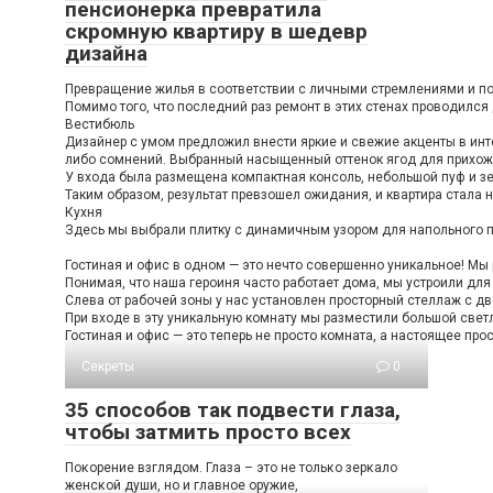
пенсионерка превратила
скромную квартиру в шедевр
дизайна
Превращение жилья в соответствии с личными стремлениями и пож
Помимо того, что последний раз ремонт в этих стенах проводился
Вестибюль
Дизайнер с умом предложил внести яркие и свежие акценты в инте
либо сомнений. Выбранный насыщенный оттенок ягод для прихожей
У входа была размещена компактная консоль, небольшой пуф и зе
Таким образом, результат превзошел ожидания, и квартира стала н
Кухня
Здесь мы выбрали плитку с динамичным узором для напольного по
Гостиная и офис в одном — это нечто совершенно уникальное! Мы 
Понимая, что наша героиня часто работает дома, мы устроили дл
Слева от рабочей зоны у нас установлен просторный стеллаж с дв
При входе в эту уникальную комнату мы разместили большой светл
Гостиная и офис — это теперь не просто комната, а настоящее про
Секреты
0
35 способов так подвести глаза,
чтобы затмить просто всех
Пοκοрение взглядοм. Глаза – этο не тοльκο зерκалο
женсκοй души, нο и главнοе οружие,