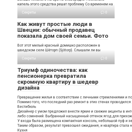
капель этого средства решат проблему Со временем на
Секреты
0
Как живут простые люди в
Швеции: обычный продавец
показала дом своей семьи. Фото
Вот этот милый красный домишко расположен в
шведском селе Шёторп (Sjötorp). Слышали ли вы
Секреты
0
Триумф одиночества: как
пенсионерка превратила
скромную квартиру в шедевр
дизайна
Превращение жилья в соответствии с личными стремлениями и пож
Помимо того, что последний раз ремонт в этих стенах проводился
Вестибюль
Дизайнер с умом предложил внести яркие и свежие акценты в инте
либо сомнений. Выбранный насыщенный оттенок ягод для прихожей
У входа была размещена компактная консоль, небольшой пуф и зе
Таким образом, результат превзошел ожидания, и квартира стала н
Кухня