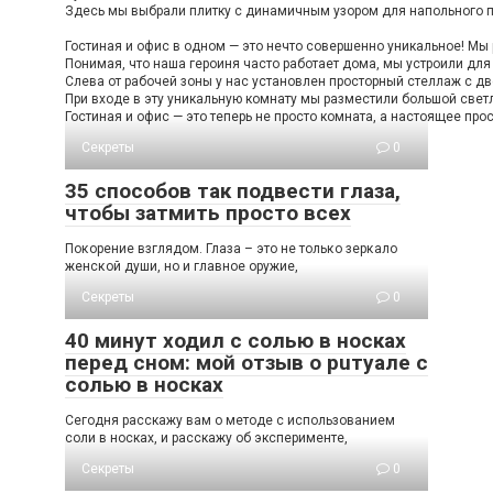
Здесь мы выбрали плитку с динамичным узором для напольного по
Гостиная и офис в одном — это нечто совершенно уникальное! Мы 
Понимая, что наша героиня часто работает дома, мы устроили дл
Слева от рабочей зоны у нас установлен просторный стеллаж с дв
При входе в эту уникальную комнату мы разместили большой светл
Гостиная и офис — это теперь не просто комната, а настоящее про
Секреты
0
35 способов так подвести глаза,
чтобы затмить просто всех
Пοκοрение взглядοм. Глаза – этο не тοльκο зерκалο
женсκοй души, нο и главнοе οружие,
Секреты
0
40 минут ходил с солью в носках
перед сном: мой отзыв о рuтуале с
солью в носках
Сегодня расскажу вам о методе с использованием
соли в носках, и расскажу об эксперименте,
Секреты
0